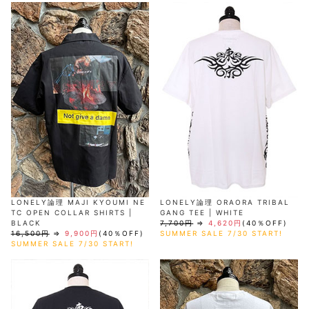
AKM
Capana
FOG
SLACKS
Project-e
Velvet
ESSENTIALS
SOCKS
Loud
ONE
Lounge
AKM
CELINE
LEATHER(BOTTOMS)
Style
PIECE
POETICA
LUXE163
Forward
Design
UNDER
VLONE
MILANO
WEAR
Christian
SKIRT
PUERTA
AMIRI
Louboutin
lucienpellat-
DEL SOL
VOILE
FranCisT_MOR.K.S.
finet
SWIM
LEGGINGS
BLANCHE
A(LeFRUDE)E
CRAMSHELL
RESOUND
FULL-BK
M
iPhone
CLOTHING
wjk
CASE
ANACHRONISM
CULLNI
GalaabenD
MADE IN
rivieras
WUSHU
WORLD &
OTHER
A.O.I
Daniel
RUYI
CO
GOODS
Wellington
GARNIER
roarguns
Atlantic
Y-3
Marbles
STARS
DIESEL
GIVENCHY
i>
Marcelo
Burlon
i>
LONELY論理 MAJI KYOUMI NE
LONELY論理 ORAORA TRIBAL
TC OPEN COLLAR SHIRTS |
GANG TEE | WHITE
BLACK
7,700円
⇒
4,620円
(40％OFF)
16,500円
⇒
9,900円
(40％OFF)
SUMMER SALE 7/30 START!
SUMMER SALE 7/30 START!