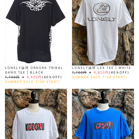
LONELY論理 ORAORA TRIBAL
LONELY論理 LEX TEE | WHITE
GANG TEE | BLACK
7,700円
⇒
4,620円
(40％OFF)
7,700円
⇒
4,620円
(40％OFF)
SUMMER SALE 7/30 START!
SUMMER SALE 7/30 START!