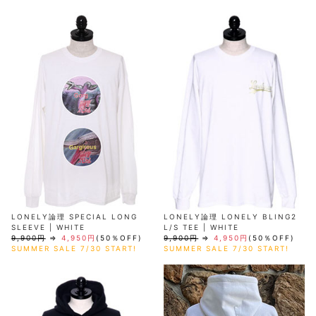
LONELY論理 SPECIAL LONG
LONELY論理 LONELY BLING2
SLEEVE | WHITE
L/S TEE | WHITE
9,900円
⇒
4,950円
(50％OFF)
9,900円
⇒
4,950円
(50％OFF)
SUMMER SALE 7/30 START!
SUMMER SALE 7/30 START!