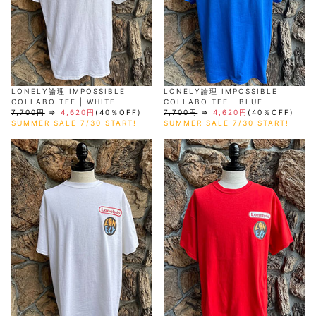
LONELY論理 IMPOSSIBLE
LONELY論理 IMPOSSIBLE
COLLABO TEE | WHITE
COLLABO TEE | BLUE
7,700円
⇒
4,620円
(40％OFF)
7,700円
⇒
4,620円
(40％OFF)
SUMMER SALE 7/30 START!
SUMMER SALE 7/30 START!