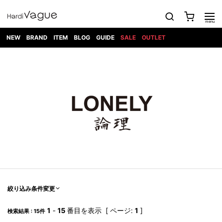
NEW
BRAND
ITEM
BLOG
GUIDE
SALE
OUTLET
1PIU1UGUALE3
OUTER
ATTACHMENT
TOPS
DIET
BOTTOMS
GOD
SHOES
MARK&LONA
GOODS
Roen
ACCESS
BUTCHERSLIM
SELECTION
ALL
SKIN
XXX
1PIU1UGUALE3×R[ONE]
Balenciaga
maxsix
Saint
TAILORED
L/S CUT
DENIM(INDIGO)
BAG
RING
Laurent
JACKET
SEW
SHOES
DRESS
GUCCI
1PIU1UGUALE3
Bennu
MUSHER
DENIM(BKWH)
WALLET/CARD
NECKLACE
CAMP
SPORT
SATANTA
BLOUZON
S/S CUT
CASE
BOOTS
HYDROGEN
BETONES
SEW
NAPE_
DENIM(COLOR)
BRACELET/
DSQUARED2
1PIU1UGUALE3
SEVESKIG
COAT
BELT
SNEAKER
GOLF
haraKIRI
Bill Wall
L/S
NILoS
CHINO
BANGLE
EARLE
Leather
SHIRT
StarLean★
DOWN
TIE
SLIP-ON
1PIU1UGUALE3
HORN
NOT
CARGO
PIERCE/EAR
RELAX
EASTPAK
G.M.T
BLACK
S/S
COMMON
SToR
DENIM(TOPS)
MUFFLER/STALL
SANDALS
HONEYCHILI
SHIRT
SENSE
RIB/JOGGER
WALLET
8 art
COOKIE
elephant
INFECTION
SWITCHBL
VEST
HAT/CAP
CODE/CHAI
beats
TRIBAL
PARKA
OFF-
fabrics
SWEAT/JERSEY(BOTTOM)
Breeze
KAZUYUKI
WHITE
SYU.HOMM
LETHER(TOPS)
BEANIE/KNIT
OTHER
ADANS
Bronze
KUMAGAI
CARDIGAN
FEMM
ELEVENTY
SAROUEL
OKERU
EYE
A.D.S.R
CAPE
KIDILL
KNIT
TPC
WEAR
絞り込み条件変更
HORN
EV
CROPPED/SHORTS
ONE
BRAVADO
adidas
kiryuyrik
MADE
SWEAT/JERSEY(TOPS)
TATRAS
GLOBE
by Raf
ih nom uh
DESIGN
Simons
nit
FAGASSENT
PT
1
-
15
番目を表示 [ ページ:
1
]
LONELY
OVERDESIGN
検索結果 : 15件
TANK
UNGREEPER
WATCH
論理
TOP