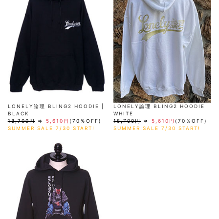
LONELY論理 BLING2 HOODIE |
LONELY論理 BLING2 HOODIE |
BLACK
WHITE
18,700円
⇒
5,610円
(70％OFF)
18,700円
⇒
5,610円
(70％OFF)
SUMMER SALE 7/30 START!
SUMMER SALE 7/30 START!