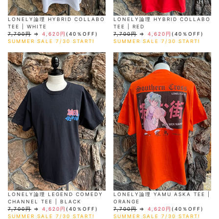
LONELY論理 HYBRID COLLABO
LONELY論理 HYBRID COLLABO
TEE | WHITE
TEE | RED
7,700円
⇒
4,620円
(40％OFF)
7,700円
⇒
4,620円
(40％OFF)
SUMMER SALE 7/30 START!
SUMMER SALE 7/30 START!
LONELY論理 LEGEND COMEDY
LONELY論理 YAMU ASKA TEE |
CHANNEL TEE | BLACK
ORANGE
7,700円
⇒
4,620円
(40％OFF)
7,700円
⇒
4,620円
(40％OFF)
SUMMER SALE 7/30 START!
SUMMER SALE 7/30 START!