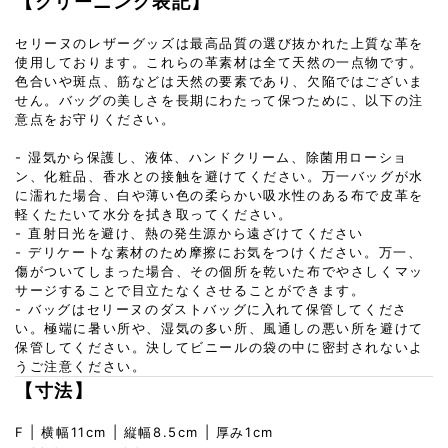
【クリーニング表記】
セリーヌのレザーグッズは最高品質の選び抜かれた上質な革を
使用しております。これらの革素材は全て天然の一点物です。
色合いや斑点、筋などは天然の要素であり、欠陥ではございま
せん。バッグの美しさを長期にわたって保つために、以下の注
意点をお守りください。
- 湿気から保護し、液体、ハンドクリーム、除菌用ローショ
ン、化粧品、香水との接触を避けてください。万一バッグが水
に濡れた場合、白や薄い色の柔らかい吸水性のある布で皮革を
軽くたたいて水分を拭き取ってください。
- 直射日光を避け、熱の発生源から遠ざけてください
- デリケートな素材のため摩擦にお気をつけください。万一、
傷がついてしまった場合、その個所を乾いた布でやさしくマッ
サージすることで目立たなくさせることができます。
- バッグはセリーヌのダストバッグに入れて保管してくださ
い。極端に暑い所や、湿気の多い所、風通しの悪い所を避けて
保管してください。決してビニールの袋の中に密封されないよ
うご注意ください。
【寸法】
F | 横幅11cm | 縦幅8.5cm | 厚み1cm