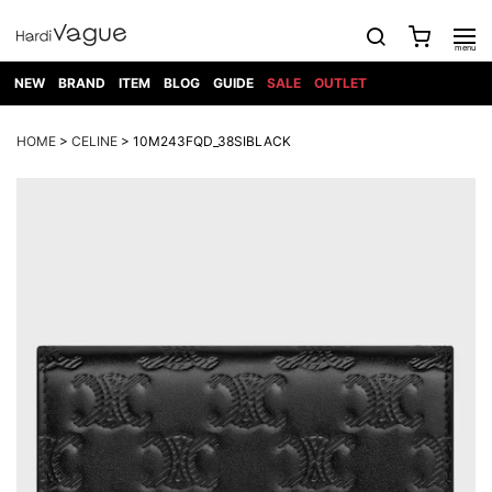
NEW
BRAND
ITEM
BLOG
GUIDE
SALE
OUTLET
1PIU1UGUALE3
OUTER
ATTACHMENT
TOPS
DIET
BOTTOMS
GOD
SHOES
MARK&LONA
GOODS
Roen
ACCESS
HOME
>
CELINE
> 10M243FQD_38SIBLACK
BUTCHERSLIM
SELECTION
ALL
SKIN
XXX
1PIU1UGUALE3×R[ONE]
Balenciaga
maxsix
Saint
TAILORED
L/S CUT
DENIM(INDIGO)
BAG
RING
Laurent
JACKET
SEW
SHOES
DRESS
GUCCI
1PIU1UGUALE3
Bennu
MUSHER
DENIM(BKWH)
WALLET/CARD
NECKLACE
CAMP
SPORT
SATANTA
BLOUZON
S/S CUT
CASE
BOOTS
HYDROGEN
BETONES
SEW
NAPE_
DENIM(COLOR)
BRACELET/
DSQUARED2
1PIU1UGUALE3
SEVESKIG
COAT
BELT
SNEAKER
GOLF
haraKIRI
Bill Wall
L/S
NILoS
CHINO
BANGLE
EARLE
Leather
SHIRT
StarLean★
DOWN
TIE
SLIP-ON
1PIU1UGUALE3
HORN
NOT
CARGO
PIERCE/EAR
RELAX
EASTPAK
G.M.T
BLACK
S/S
COMMON
SToR
DENIM(TOPS)
MUFFLER/STALL
SANDALS
HONEYCHILI
SHIRT
SENSE
RIB/JOGGER
WALLET
8 art
COOKIE
elephant
INFECTION
SWITCHBL
VEST
HAT/CAP
CODE/CHAI
beats
TRIBAL
PARKA
OFF-
fabrics
SWEAT/JERSEY(BOTTOM)
Breeze
KAZUYUKI
WHITE
SYU.HOMM
LETHER(TOPS)
BEANIE/KNIT
OTHER
ADANS
Bronze
KUMAGAI
CARDIGAN
FEMM
ELEVENTY
SAROUEL
OKERU
EYE
A.D.S.R
CAPE
KIDILL
KNIT
TPC
WEAR
HORN
EV
CROPPED/SHORTS
ONE
BRAVADO
adidas
kiryuyrik
MADE
SWEAT/JERSEY(TOPS)
TATRAS
GLOBE
by Raf
ih nom uh
DESIGN
Simons
nit
FAGASSENT
PT
LONELY
OVERDESIGN
TANK
UNGREEPER
WATCH
論理
TOP