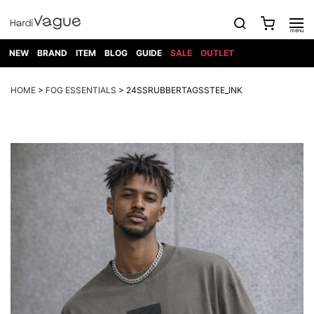
NEW
BRAND
ITEM
BLOG
GUIDE
SALE
OUTLET
1PIU1UGUALE3
OUTER
ATTACHMENT
TOPS
DIET
BOTTOMS
GOD
SHOES
MARK&LONA
GOODS
Roen
ACCESS
HOME
>
FOG ESSENTIALS
> 24SSRUBBERTAGSSTEE_INK
BUTCHERSLIM
SELECTION
ALL
SKIN
XXX
1PIU1UGUALE3×R[ONE]
Balenciaga
maxsix
Saint
TAILORED
L/S CUT
DENIM(INDIGO)
BAG
RING
Laurent
JACKET
SEW
SHOES
DRESS
GUCCI
1PIU1UGUALE3
Bennu
MUSHER
DENIM(BKWH)
WALLET/CARD
NECKLACE
CAMP
SPORT
SATANTA
BLOUZON
S/S CUT
CASE
BOOTS
HYDROGEN
BETONES
SEW
NAPE_
DENIM(COLOR)
BRACELET/
DSQUARED2
1PIU1UGUALE3
SEVESKIG
COAT
BELT
SNEAKER
GOLF
haraKIRI
Bill Wall
L/S
NILoS
CHINO
BANGLE
EARLE
Leather
SHIRT
StarLean★
DOWN
TIE
SLIP-ON
1PIU1UGUALE3
HORN
NOT
CARGO
PIERCE/EAR
RELAX
EASTPAK
G.M.T
BLACK
S/S
COMMON
SToR
DENIM(TOPS)
MUFFLER/STALL
SANDALS
HONEYCHILI
SHIRT
SENSE
RIB/JOGGER
WALLET
8 art
COOKIE
elephant
INFECTION
SWITCHBL
VEST
HAT/CAP
CODE/CHAI
beats
TRIBAL
PARKA
OFF-
fabrics
SWEAT/JERSEY(BOTTOM)
Breeze
KAZUYUKI
WHITE
SYU.HOMM
LETHER(TOPS)
BEANIE/KNIT
OTHER
ADANS
Bronze
KUMAGAI
CARDIGAN
FEMM
ELEVENTY
SAROUEL
OKERU
EYE
A.D.S.R
CAPE
KIDILL
KNIT
TPC
WEAR
HORN
EV
CROPPED/SHORTS
ONE
BRAVADO
adidas
kiryuyrik
MADE
SWEAT/JERSEY(TOPS)
TATRAS
GLOBE
by Raf
ih nom uh
DESIGN
Simons
nit
FAGASSENT
PT
LONELY
OVERDESIGN
TANK
UNGREEPER
WATCH
論理
TOP