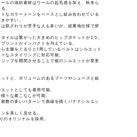
ウールの混紡素材はウールの起毛感を加え、秋冬ら
える。
ットなカラートーンをベースとし組み合わせている
穿きやすい。
ツは肌ざわりが苦手な人も多いが、総裏地仕様で穿
スタイルは繋がった大きめのヒップポケットが2つ。
ゴプリントがインパクトを与えている。
から太腿をぐるりと1周しているベルトはシルエット
様々なスタイリングに対応可能。
はジップを開閉させることで裾のシルエットが変更
エットと、ボリュームのあるブーツやシューズと組
ルエットとしても着用可能。
で様々な着こなしが可能。
り枚数の多いパターンで曲線を描くバナナシルエッ
インを美しく見せる。
入りのオリジナルを採用。