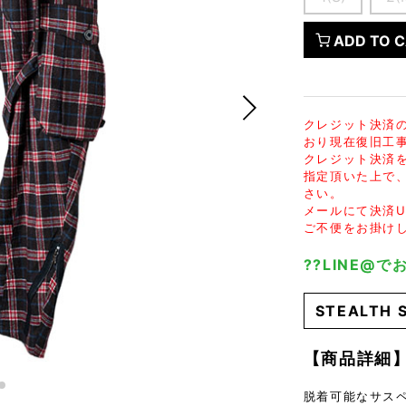
FranCisT_MOR.K.S.
lucienpellat-finet
SLACKS
FULL-BK
M
LEATHER(BOTTOMS)
ADD TO 
GalaabenD
MADE IN WORLD & CO
SKIRT
GARNIER
Marbles
r
LEGGINGS
i>
GIVENCHY
r
Marcelo Burlon
クレジット決済
i>
おり現在復旧工
クレジット決済
指定頂いた上で
さい。
メールにて決済U
ご不便をお掛け
??LINE@
STEALTH
【商品詳細
脱着可能なサス