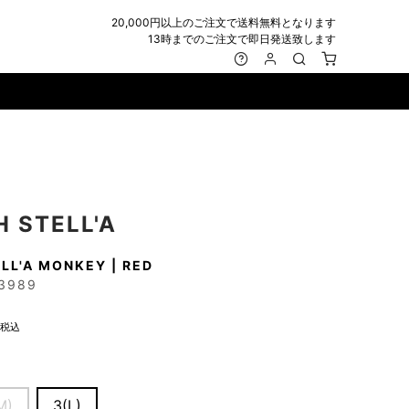
20,000円以上のご注文で送料無料となります
13時までのご注文で即日発送致します
MARK&LONA
GOODS
Roen
ACCESSORY
maxsix
Saint Laurent
BAG
RING
MUSHER
SATANTA
WALLET/CARD CASE
NECKLACE
NAPE_
SEVESKIG
BELT
BRACELET/ANKLET
 STELL'A
NILoS
StarLean★
IE
BANGLE
LL'A MONKEY | RED
NOT COMMON SENSE
SToR
MUFFLER/STALL
PIERCE/EARRINGS
3989
OFF-WHITE
SWITCHBLADE
HAT/CAP
WALLET CODE/CHAINS
OKERU
SYU.HOMME FEMM
BEANIE/KNIT
OTHER
税込
ONE MADE
TPC
EYE WEAR
OVERDESIGN
TATRAS
GLOBE
roject-e
UNGREEPER
WATCH
M)
3(L)