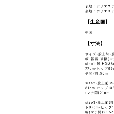
表地：ポリエステ
裏地：ポリエステ
【生産国】
中国
【寸法】
サイズ-股上前-
幅-裾幅-裾幅(マ
size1-股上前3
77cm-ヒップ99
チ開)19.5cm
size2-股上前3
81cm-ヒップ10
(マチ開)21cm
size3-股上前3
ト87cm-ヒップ1
幅(マチ開)21.5