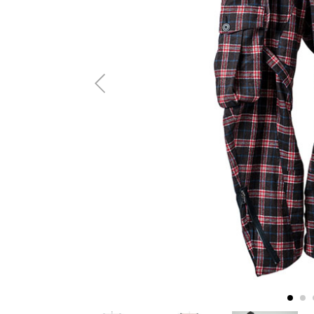
AMIRI
Christian Louboutin
A(LeFRUDE)E
CRAMSHELL
ANACHRONISM
CULLNI
A.O.I
Daniel Wellington
Atlantic STARS
DIESEL