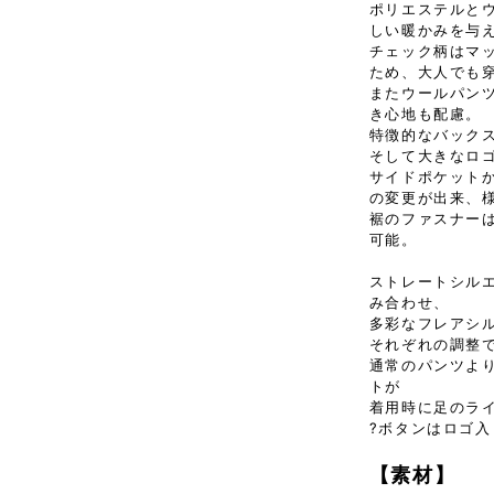
ポリエステルと
しい暖かみを与
チェック柄はマ
ため、大人でも
またウールパン
き心地も配慮。
特徴的なバック
そして大きなロ
サイドポケット
の変更が出来、
裾のファスナー
可能。
ストレートシル
み合わせ、
多彩なフレアシ
それぞれの調整
通常のパンツよ
トが
着用時に足のラ
?ボタンはロゴ
【素材】