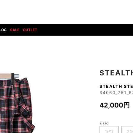
LOG
SALE
OUTLET
DIET BUTCHERSLIM SKIN
BOTTOMS
GOD SELECTION XXX
SHOES ALL
DRESS CAMP
GUCCI
DENIM(INDIGO)
SHOES
DSQUARED2
HYDROGEN
DENIM(BKWH)
BOOTS
EARLE
haraKIRI
DENIM(COLOR)
SNEAKER
STEALTH
EASTPAK
HORN G.M.T
CHINO
SLIP-ON
T
elephant TRIBAL fabrics
INFECTION
STEALTH STE
CARGO
SANDALS
34060_751_6
ELEVENTY
KAZUYUKI KUMAGAI
RIB/JOGGER
EV BRAVADO
KIDILL
42,000円
SWEAT/JERSEY(BOTTOM)
FAGASSENT
kiryuyrik
SAROUEL
FOG ESSENTIALS
LONELY 論理
CROPPED/SHORTS
size:
Forward MILANO
Loud Style Design
P
DESIGN PT
1(S)
2(