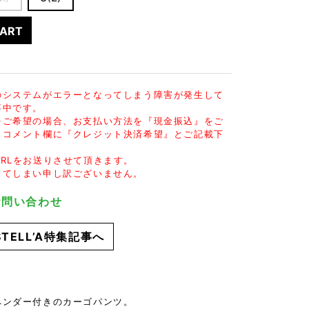
POETICA
Velvet Lounge
SOCKS
PUERTA DEL SOL
VLONE
UNDER WEAR
CART
RESOUND CLOTHING
VOILE BLANCHE
SWIM
ivieras
wjk
iPhone CASE
oarguns
WUSHU RUYI
OTHER GOODS
のシステムがエラーとなってしまう障害が発生して
Y-3
事中です。
をご希望の場合、お支払い方法を『現金振込』をご
、コメント欄に『クレジット決済希望』とご記載下
RLをお送りさせて頂きます。
してしまい申し訳ございません。
でお問い合わせ
 STELL’A特集記事へ
】
ペンダー付きのカーゴパンツ。