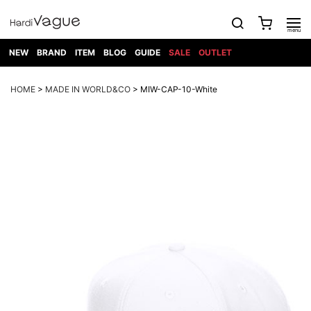
NEW
BRAND
ITEM
BLOG
GUIDE
SALE
OUTLET
1PIU1UGUALE3
OUTER
ATTACHMENT
TOPS
DIET
BOTTOMS
GOD
SHOES
MARK&LONA
GOODS
Roen
ACCESS
HOME
>
MADE IN WORLD&CO
> MIW-CAP-10-White
BUTCHERSLIM
SELECTION
ALL
SKIN
XXX
1PIU1UGUALE3×R[ONE]
Balenciaga
maxsix
Saint
TAILORED
L/S CUT
DENIM(INDIGO)
BAG
RING
Laurent
JACKET
SEW
SHOES
DRESS
GUCCI
1PIU1UGUALE3
Bennu
MUSHER
DENIM(BKWH)
WALLET/CARD
NECKLACE
CAMP
SPORT
SATANTA
BLOUZON
S/S CUT
CASE
BOOTS
HYDROGEN
BETONES
SEW
NAPE_
DENIM(COLOR)
BRACELET/
DSQUARED2
1PIU1UGUALE3
SEVESKIG
COAT
BELT
SNEAKER
GOLF
haraKIRI
Bill Wall
L/S
NILoS
CHINO
BANGLE
EARLE
Leather
SHIRT
StarLean★
DOWN
TIE
SLIP-ON
1PIU1UGUALE3
HORN
NOT
CARGO
PIERCE/EAR
RELAX
EASTPAK
G.M.T
BLACK
S/S
COMMON
SToR
DENIM(TOPS)
MUFFLER/STALL
SANDALS
HONEYCHILI
SHIRT
SENSE
RIB/JOGGER
WALLET
8 art
COOKIE
elephant
INFECTION
SWITCHBL
VEST
HAT/CAP
CODE/CHAI
beats
TRIBAL
PARKA
OFF-
fabrics
SWEAT/JERSEY(BOTTOM)
Breeze
KAZUYUKI
WHITE
SYU.HOMM
LETHER(TOPS)
BEANIE/KNIT
OTHER
ADANS
Bronze
KUMAGAI
CARDIGAN
FEMM
ELEVENTY
SAROUEL
OKERU
EYE
A.D.S.R
CAPE
KIDILL
KNIT
TPC
WEAR
HORN
EV
CROPPED/SHORTS
ONE
BRAVADO
adidas
kiryuyrik
MADE
SWEAT/JERSEY(TOPS)
TATRAS
GLOBE
by Raf
ih nom uh
DESIGN
Simons
nit
FAGASSENT
PT
LONELY
OVERDESIGN
TANK
UNGREEPER
WATCH
論理
TOP