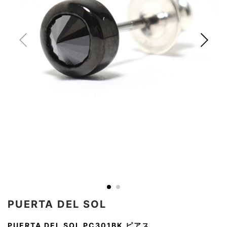
AKM
Capana
FOG
SLACKS
Project-e
Velvet
ESSENTIALS
SOCKS
Loud
ONE
Lounge
AKM
CELINE
LEATHER(BOTTOMS)
Style
PIECE
POETICA
LUXE163
Forward
Design
UNDER
VLONE
MILANO
WEAR
Christian
SKIRT
PUERTA
AMIRI
Louboutin
lucienpellat-
DEL SOL
VOILE
FranCisT_MOR.K.S.
finet
SWIM
LEGGINGS
BLANCHE
A(LeFRUDE)E
CRAMSHELL
RESOUND
FULL-BK
M
iPhone
CLOTHING
wjk
CASE
ANACHRONISM
CULLNI
GalaabenD
MADE IN
rivieras
WUSHU
WORLD &
OTHER
A.O.I
Daniel
RUYI
CO
GOODS
Wellington
GARNIER
roarguns
Atlantic
Y-3
Marbles
STARS
DIESEL
GIVENCHY
i>
Marcelo
Burlon
i>
PUERTA DEL SOL
PUERTA DEL SOL PC301BK ピアス