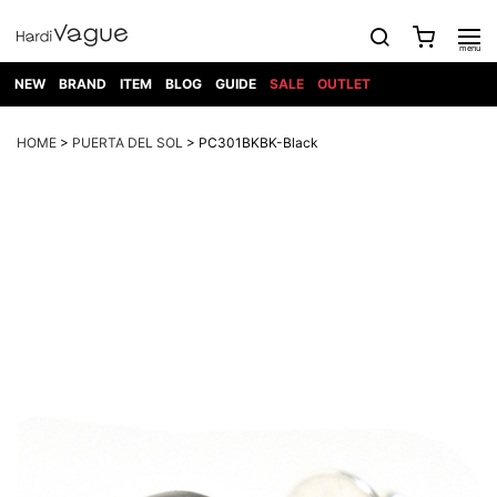
NEW
BRAND
ITEM
BLOG
GUIDE
SALE
OUTLET
1PIU1UGUALE3
OUTER
ATTACHMENT
TOPS
DIET
BOTTOMS
GOD
SHOES
MARK&LONA
GOODS
Roen
ACCESS
HOME
>
PUERTA DEL SOL
> PC301BKBK-Black
BUTCHERSLIM
SELECTION
ALL
SKIN
XXX
1PIU1UGUALE3×R[ONE]
Balenciaga
maxsix
Saint
TAILORED
L/S CUT
DENIM(INDIGO)
BAG
RING
Laurent
JACKET
SEW
SHOES
DRESS
GUCCI
1PIU1UGUALE3
Bennu
MUSHER
DENIM(BKWH)
WALLET/CARD
NECKLACE
CAMP
SPORT
SATANTA
BLOUZON
S/S CUT
CASE
BOOTS
HYDROGEN
BETONES
SEW
NAPE_
DENIM(COLOR)
BRACELET/
DSQUARED2
1PIU1UGUALE3
SEVESKIG
COAT
BELT
SNEAKER
GOLF
haraKIRI
Bill Wall
L/S
NILoS
CHINO
BANGLE
EARLE
Leather
SHIRT
StarLean★
DOWN
TIE
SLIP-ON
1PIU1UGUALE3
HORN
NOT
CARGO
PIERCE/EAR
RELAX
EASTPAK
G.M.T
BLACK
S/S
COMMON
SToR
DENIM(TOPS)
MUFFLER/STALL
SANDALS
HONEYCHILI
SHIRT
SENSE
RIB/JOGGER
WALLET
8 art
COOKIE
elephant
INFECTION
SWITCHBL
VEST
HAT/CAP
CODE/CHAI
beats
TRIBAL
PARKA
OFF-
fabrics
SWEAT/JERSEY(BOTTOM)
Breeze
KAZUYUKI
WHITE
SYU.HOMM
LETHER(TOPS)
BEANIE/KNIT
OTHER
ADANS
Bronze
KUMAGAI
CARDIGAN
FEMM
ELEVENTY
SAROUEL
OKERU
EYE
A.D.S.R
CAPE
KIDILL
KNIT
TPC
WEAR
HORN
EV
CROPPED/SHORTS
ONE
BRAVADO
adidas
kiryuyrik
MADE
SWEAT/JERSEY(TOPS)
TATRAS
GLOBE
by Raf
ih nom uh
DESIGN
Simons
nit
FAGASSENT
PT
LONELY
OVERDESIGN
TANK
UNGREEPER
WATCH
論理
TOP