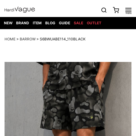
NEW
BRAND
ITEM
BLOG
GUIDE
SALE
OUTLET
1PIU1UGUALE3
OUTER
ATTACHMENT
TOPS
DIET
BOTTOMS
GOD
SHOES
MARK&LONA
GOODS
Roen
ACCESS
HOME
>
BARROW
> S6BWUABE114_110BLACK
BUTCHERSLIM
SELECTION
ALL
SKIN
XXX
1PIU1UGUALE3×R[ONE]
Balenciaga
maxsix
Saint
TAILORED
L/S CUT
DENIM(INDIGO)
BAG
RING
Laurent
JACKET
SEW
SHOES
DRESS
GUCCI
1PIU1UGUALE3
Bennu
MUSHER
DENIM(BKWH)
WALLET/CARD
NECKLACE
CAMP
SPORT
SATANTA
BLOUZON
S/S CUT
CASE
BOOTS
HYDROGEN
BETONES
SEW
NAPE_
DENIM(COLOR)
BRACELET/
DSQUARED2
1PIU1UGUALE3
SEVESKIG
COAT
BELT
SNEAKER
GOLF
haraKIRI
Bill Wall
L/S
NILoS
CHINO
BANGLE
EARLE
Leather
SHIRT
StarLean★
DOWN
TIE
SLIP-ON
1PIU1UGUALE3
HORN
NOT
CARGO
PIERCE/EAR
RELAX
EASTPAK
G.M.T
BLACK
S/S
COMMON
SToR
DENIM(TOPS)
MUFFLER/STALL
SANDALS
HONEYCHILI
SHIRT
SENSE
RIB/JOGGER
WALLET
8 art
COOKIE
elephant
INFECTION
SWITCHBL
VEST
HAT/CAP
CODE/CHAI
beats
TRIBAL
PARKA
OFF-
fabrics
SWEAT/JERSEY(BOTTOM)
Breeze
KAZUYUKI
WHITE
SYU.HOMM
LETHER(TOPS)
BEANIE/KNIT
OTHER
ADANS
Bronze
KUMAGAI
CARDIGAN
FEMM
ELEVENTY
SAROUEL
OKERU
EYE
A.D.S.R
CAPE
KIDILL
KNIT
TPC
WEAR
HORN
EV
CROPPED/SHORTS
ONE
BRAVADO
adidas
kiryuyrik
MADE
SWEAT/JERSEY(TOPS)
TATRAS
GLOBE
by Raf
ih nom uh
DESIGN
Simons
nit
FAGASSENT
PT
LONELY
OVERDESIGN
TANK
UNGREEPER
WATCH
論理
TOP