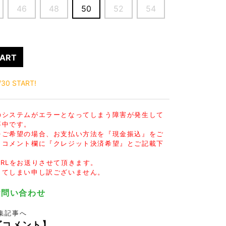
POETICA
Velvet Lounge
SOCKS
46
48
50
52
54
PUERTA DEL SOL
VLONE
UNDER WEAR
RESOUND CLOTHING
VOILE BLANCHE
SWIM
ivieras
wjk
iPhone CASE
CART
oarguns
WUSHU RUYI
OTHER GOODS
Y-3
30 START!
のシステムがエラーとなってしまう障害が発生して
事中です。
をご希望の場合、お支払い方法を『現金振込』をご
、コメント欄に『クレジット決済希望』とご記載下
RLをお送りさせて頂きます。
してしまい申し訳ございません。
でお問い合わせ
特集記事へ
ズコメント】