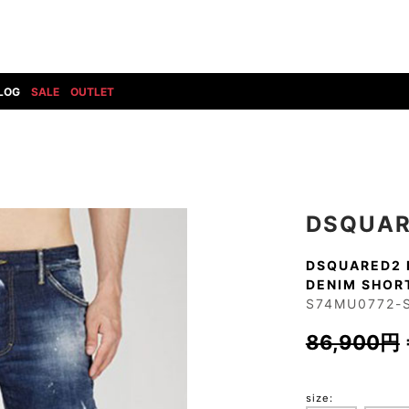
LOG
SALE
OUTLET
DIET BUTCHERSLIM SKIN
BOTTOMS
GOD SELECTION XXX
SHOES ALL
DRESS CAMP
GUCCI
DENIM(INDIGO)
SHOES
DSQUARED2
HYDROGEN
DENIM(BKWH)
BOOTS
EARLE
haraKIRI
DENIM(COLOR)
SNEAKER
DSQUAR
EASTPAK
HORN G.M.T
CHINO
SLIP-ON
T
elephant TRIBAL fabrics
INFECTION
DSQUARED2 
CARGO
SANDALS
DENIM SHORT
ELEVENTY
KAZUYUKI KUMAGAI
RIB/JOGGER
S74MU0772-
EV BRAVADO
KIDILL
SWEAT/JERSEY(BOTTOM)
86,900円
FAGASSENT
kiryuyrik
SAROUEL
FOG ESSENTIALS
LONELY 論理
CROPPED/SHORTS
Forward MILANO
Loud Style Design
P
DESIGN PT
size: