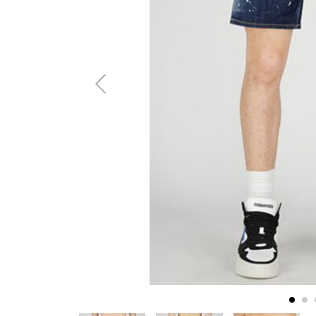
AMIRI
Christian Louboutin
A(LeFRUDE)E
CRAMSHELL
ANACHRONISM
CULLNI
A.O.I
Daniel Wellington
Atlantic STARS
DIESEL