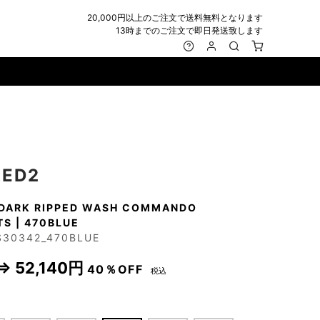
20,000円以上のご注文で送料無料となります
13時までのご注文で即日発送致します
MARK&LONA
GOODS
Roen
ACCESSORY
maxsix
Saint Laurent
BAG
RING
MUSHER
SATANTA
WALLET/CARD CASE
NECKLACE
NAPE_
SEVESKIG
BELT
BRACELET/ANKLET
ED2
NILoS
StarLean★
IE
BANGLE
DARK RIPPED WASH COMMANDO
NOT COMMON SENSE
SToR
MUFFLER/STALL
PIERCE/EARRINGS
S | 470BLUE
OFF-WHITE
SWITCHBLADE
HAT/CAP
WALLET CODE/CHAINS
S30342_470BLUE
OKERU
SYU.HOMME FEMM
BEANIE/KNIT
OTHER
⇒
52,140円
ONE MADE
TPC
40％OFF
EYE WEAR
税込
OVERDESIGN
TATRAS
GLOBE
roject-e
UNGREEPER
WATCH