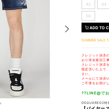
FranCisT_MOR.K.S.
lucienpellat-finet
SLACKS
42
44
FULL-BK
M
LEATHER(BOTTOMS)
56
GalaabenD
MADE IN WORLD & CO
SKIRT
GARNIER
Marbles
r
LEGGINGS
ADD TO 
i>
GIVENCHY
r
Marcelo Burlon
i>
SUMMER SALE 7/
クレジット決済
おり現在復旧工
クレジット決済
指定頂いた上で
さい。
メールにて決済U
ご不便をお掛け
??LINE@
DSQUARED2
【バイヤー