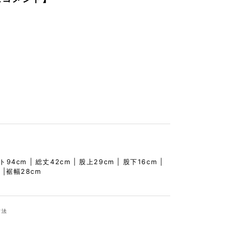
】
スト94cm | 総丈42cm | 股上29cm | 股下16cm |
 |裾幅28cm
寸法