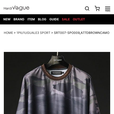
NEW
BRAND
ITEM
BLOG
GUIDE
SALE
OUTLET
1PIU1UGUALE3
OUTER
ATTACHMENT
TOPS
DIET
BOTTOMS
GOD
SHOES
MARK&LONA
GOODS
Roen
ACCESS
HOME
>
1PIU1UGUALE3 SPORT
> SRT007-SPO009_A77DBROWNCAMO
BUTCHERSLIM
SELECTION
ALL
SKIN
XXX
1PIU1UGUALE3×R[ONE]
Balenciaga
maxsix
Saint
TAILORED
L/S CUT
DENIM(INDIGO)
BAG
RING
Laurent
JACKET
SEW
SHOES
DRESS
GUCCI
1PIU1UGUALE3
Bennu
MUSHER
DENIM(BKWH)
WALLET/CARD
NECKLACE
CAMP
SPORT
SATANTA
BLOUZON
S/S CUT
CASE
BOOTS
HYDROGEN
BETONES
SEW
NAPE_
DENIM(COLOR)
BRACELET/
DSQUARED2
1PIU1UGUALE3
SEVESKIG
COAT
BELT
SNEAKER
GOLF
haraKIRI
Bill Wall
L/S
NILoS
CHINO
BANGLE
EARLE
Leather
SHIRT
StarLean★
DOWN
TIE
SLIP-ON
1PIU1UGUALE3
HORN
NOT
CARGO
PIERCE/EAR
RELAX
EASTPAK
G.M.T
BLACK
S/S
COMMON
SToR
DENIM(TOPS)
MUFFLER/STALL
SANDALS
HONEYCHILI
SHIRT
SENSE
RIB/JOGGER
WALLET
8 art
COOKIE
elephant
INFECTION
SWITCHBL
VEST
HAT/CAP
CODE/CHAI
beats
TRIBAL
PARKA
OFF-
fabrics
SWEAT/JERSEY(BOTTOM)
Breeze
KAZUYUKI
WHITE
SYU.HOMM
LETHER(TOPS)
BEANIE/KNIT
OTHER
ADANS
Bronze
KUMAGAI
CARDIGAN
FEMM
ELEVENTY
SAROUEL
OKERU
EYE
A.D.S.R
CAPE
KIDILL
KNIT
TPC
WEAR
HORN
EV
CROPPED/SHORTS
ONE
BRAVADO
adidas
kiryuyrik
MADE
SWEAT/JERSEY(TOPS)
TATRAS
GLOBE
by Raf
ih nom uh
DESIGN
Simons
nit
FAGASSENT
PT
LONELY
OVERDESIGN
TANK
UNGREEPER
WATCH
論理
TOP