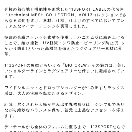
究極の着心地と機能性を追求した113SPORT LABELの代名詞
「technical MESH COLLECTION」VOL13コレクションでさ
らなる進化を遂げ、素材、仕様、仕上げのすべてにおいてプレ
ミアムなマイナーチェンジを実現しました。
極細の合繊ストレッチ素材を使用し、ハニカム状に編み上げる
ことで、給水速乾・UV軽減・シワ防止・ピーリング防止(引っ
かかり防止)といった高機能を備えたラグジュアリー素材に昇
華。
113SPORTの象徴ともいえる「BIG CREW」その魅力は、美し
いショルダーラインとラグジュアリーな佇まいに凝縮されてい
ます。
ワイドシルエットとドロップショルダーが生み出すリラックス
感は、大人の洗練を際立たせるデザイン。
計算し尽くされた天幅が生み出す丸襟形状は、シンプルであり
ながら絶妙なバランスを保ち、首元に上品なアクセントを添え
ます。
ディテールから全体のフォルムに至るまで、113SPORTならで