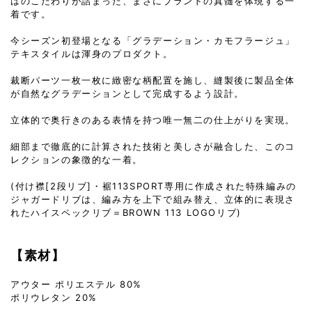
はのこだわりが詰まった、まさにブランドの真髄を体現する一
着です。
今シーズン初登場となる「グラデーション・カモフラージュ」
テキスタイルは渾身のプロダクト。
裁断パーツ一枚一枚に緻密な柄配置を施し、縫製後に製品全体
が自然なグラデーションとして完成するよう設計。
立体的で奥行きのある表情を持つ唯一無二の仕上がりを実現。
細部まで徹底的に計算された技術と美しさが融合した、このコ
レクションの象徴的な一着。
(付け襟[2段リブ]・裾113SPORT専用に作成された特殊編みの
ジャガードリブは、編み方を上下で組み替え、立体的に表現さ
れたハイスペックリブ＝BROWN 113 LOGOリブ)
【素材】
アウター ポリエステル 80%
ポリウレタン 20%