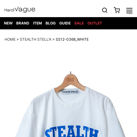
NEW
BRAND
ITEM
BLOG
GUIDE
SALE
OUTLET
1PIU1UGUALE3
OUTER
ATTACHMENT
TOPS
DIET
BOTTOMS
GOD
SHOES
MARK&LONA
GOODS
Roen
ACCESS
HOME
>
STEALTH STELL'A
> SS12-0368_WHITE
BUTCHERSLIM
SELECTION
ALL
SKIN
XXX
1PIU1UGUALE3×R[ONE]
Balenciaga
maxsix
Saint
TAILORED
L/S CUT
DENIM(INDIGO)
BAG
RING
Laurent
JACKET
SEW
SHOES
DRESS
GUCCI
1PIU1UGUALE3
Bennu
MUSHER
DENIM(BKWH)
WALLET/CARD
NECKLACE
CAMP
SPORT
SATANTA
BLOUZON
S/S CUT
CASE
BOOTS
HYDROGEN
BETONES
SEW
NAPE_
DENIM(COLOR)
BRACELET/
DSQUARED2
1PIU1UGUALE3
SEVESKIG
COAT
BELT
SNEAKER
GOLF
haraKIRI
Bill Wall
L/S
NILoS
CHINO
BANGLE
EARLE
Leather
SHIRT
StarLean★
DOWN
TIE
SLIP-ON
1PIU1UGUALE3
HORN
NOT
CARGO
PIERCE/EAR
RELAX
EASTPAK
G.M.T
BLACK
S/S
COMMON
SToR
DENIM(TOPS)
MUFFLER/STALL
SANDALS
HONEYCHILI
SHIRT
SENSE
RIB/JOGGER
WALLET
8 art
COOKIE
elephant
INFECTION
SWITCHBL
VEST
HAT/CAP
CODE/CHAI
beats
TRIBAL
PARKA
OFF-
fabrics
SWEAT/JERSEY(BOTTOM)
Breeze
KAZUYUKI
WHITE
SYU.HOMM
LETHER(TOPS)
BEANIE/KNIT
OTHER
ADANS
Bronze
KUMAGAI
CARDIGAN
FEMM
ELEVENTY
SAROUEL
OKERU
EYE
A.D.S.R
CAPE
KIDILL
KNIT
TPC
WEAR
HORN
EV
CROPPED/SHORTS
ONE
BRAVADO
adidas
kiryuyrik
MADE
SWEAT/JERSEY(TOPS)
TATRAS
GLOBE
by Raf
ih nom uh
DESIGN
Simons
nit
FAGASSENT
PT
LONELY
OVERDESIGN
TANK
UNGREEPER
WATCH
論理
TOP