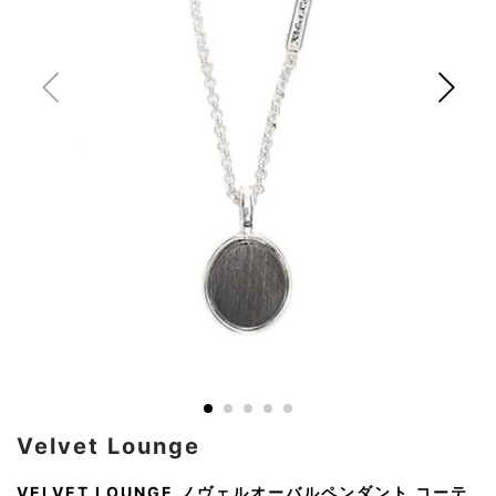
AKM
Capana
FOG
SLACKS
Project-e
Velvet
ESSENTIALS
SOCKS
Loud
ONE
Lounge
AKM
CELINE
LEATHER(BOTTOMS)
Style
PIECE
POETICA
LUXE163
Forward
Design
UNDER
VLONE
MILANO
WEAR
Christian
SKIRT
PUERTA
AMIRI
Louboutin
lucienpellat-
DEL SOL
VOILE
FranCisT_MOR.K.S.
finet
SWIM
LEGGINGS
BLANCHE
A(LeFRUDE)E
CRAMSHELL
RESOUND
FULL-BK
M
iPhone
CLOTHING
wjk
CASE
ANACHRONISM
CULLNI
GalaabenD
MADE IN
rivieras
WUSHU
WORLD &
OTHER
A.O.I
Daniel
RUYI
CO
GOODS
Wellington
GARNIER
roarguns
Atlantic
Y-3
Marbles
STARS
DIESEL
GIVENCHY
i>
Marcelo
Burlon
i>
Velvet Lounge
VELVET LOUNGE ノヴェルオーバルペンダント コーテ