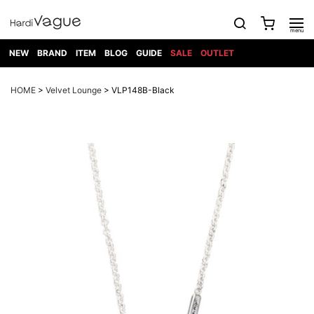
NEW
BRAND
ITEM
BLOG
GUIDE
SALE
OUTLET
1PIU1UGUALE3
OUTER
ATTACHMENT
TOPS
DIET
BOTTOMS
GOD
SHOES
MARK&LONA
GOODS
Roen
ACCESS
HOME
>
Velvet Lounge
> VLP148B-Black
BUTCHERSLIM
SELECTION
ALL
SKIN
XXX
1PIU1UGUALE3×R[ONE]
Balenciaga
maxsix
Saint
TAILORED
L/S CUT
DENIM(INDIGO)
BAG
RING
Laurent
JACKET
SEW
SHOES
DRESS
GUCCI
1PIU1UGUALE3
Bennu
MUSHER
DENIM(BKWH)
WALLET/CARD
NECKLACE
CAMP
SPORT
SATANTA
BLOUZON
S/S CUT
CASE
BOOTS
HYDROGEN
BETONES
SEW
NAPE_
DENIM(COLOR)
BRACELET/
DSQUARED2
1PIU1UGUALE3
SEVESKIG
COAT
BELT
SNEAKER
GOLF
haraKIRI
Bill Wall
L/S
NILoS
CHINO
BANGLE
EARLE
Leather
SHIRT
StarLean★
DOWN
TIE
SLIP-ON
1PIU1UGUALE3
HORN
NOT
CARGO
PIERCE/EAR
RELAX
EASTPAK
G.M.T
BLACK
S/S
COMMON
SToR
DENIM(TOPS)
MUFFLER/STALL
SANDALS
HONEYCHILI
SHIRT
SENSE
RIB/JOGGER
WALLET
8 art
COOKIE
elephant
INFECTION
SWITCHBL
VEST
HAT/CAP
CODE/CHAI
beats
TRIBAL
PARKA
OFF-
fabrics
SWEAT/JERSEY(BOTTOM)
Breeze
KAZUYUKI
WHITE
SYU.HOMM
LETHER(TOPS)
BEANIE/KNIT
OTHER
ADANS
Bronze
KUMAGAI
CARDIGAN
FEMM
ELEVENTY
SAROUEL
OKERU
EYE
A.D.S.R
CAPE
KIDILL
KNIT
TPC
WEAR
HORN
EV
CROPPED/SHORTS
ONE
BRAVADO
adidas
kiryuyrik
MADE
SWEAT/JERSEY(TOPS)
TATRAS
GLOBE
by Raf
ih nom uh
DESIGN
Simons
nit
FAGASSENT
PT
LONELY
OVERDESIGN
TANK
UNGREEPER
WATCH
論理
TOP