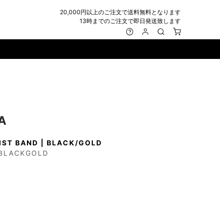
20,000円以上のご注文で送料無料となります
13時までのご注文で即日発送致します
MARK&LONA
GOODS
Roen
ACCESSORY
maxsix
Saint Laurent
BAG
RING
MUSHER
SATANTA
WALLET/CARD CASE
NECKLACE
NAPE_
SEVESKIG
BELT
BRACELET/ANKLET
A
NILoS
StarLean★
IE
BANGLE
IST BAND | BLACK/GOLD
NOT COMMON SENSE
SToR
MUFFLER/STALL
PIERCE/EARRINGS
BLACKGOLD
OFF-WHITE
SWITCHBLADE
HAT/CAP
WALLET CODE/CHAINS
OKERU
SYU.HOMME FEMM
BEANIE/KNIT
OTHER
込
ONE MADE
TPC
EYE WEAR
OVERDESIGN
TATRAS
GLOBE
roject-e
UNGREEPER
WATCH