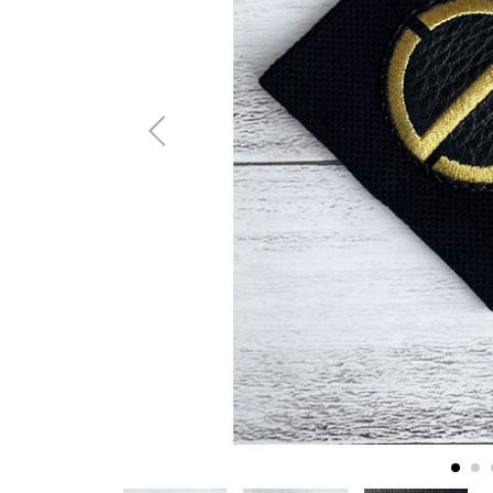
AMIRI
Christian Louboutin
A(LeFRUDE)E
CRAMSHELL
ANACHRONISM
CULLNI
A.O.I
Daniel Wellington
Atlantic STARS
DIESEL