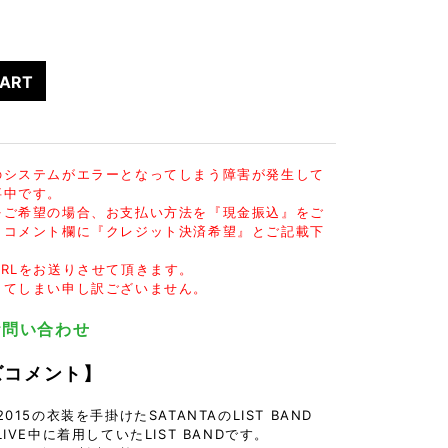
POETICA
Velvet Lounge
SOCKS
PUERTA DEL SOL
VLONE
UNDER WEAR
RESOUND CLOTHING
VOILE BLANCHE
SWIM
CART
ivieras
wjk
iPhone CASE
oarguns
WUSHU RUYI
OTHER GOODS
Y-3
のシステムがエラーとなってしまう障害が発生して
事中です。
をご希望の場合、お支払い方法を『現金振込』をご
、コメント欄に『クレジット決済希望』とご記載下
RLをお送りさせて頂きます。
してしまい申し訳ございません。
でお問い合わせ
ズコメント】
M 2015の衣装を手掛けたSATANTAのLIST BAND
IVE中に着用していたLIST BANDです。