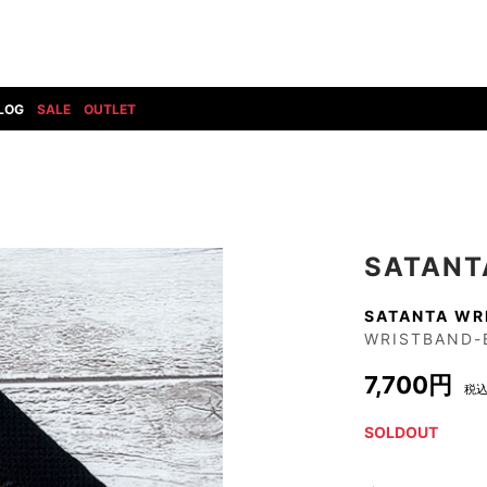
LOG
SALE
OUTLET
DIET BUTCHERSLIM SKIN
BOTTOMS
GOD SELECTION XXX
SHOES ALL
DRESS CAMP
GUCCI
DENIM(INDIGO)
SHOES
DSQUARED2
HYDROGEN
DENIM(BKWH)
BOOTS
EARLE
haraKIRI
DENIM(COLOR)
SNEAKER
SATANT
EASTPAK
HORN G.M.T
CHINO
SLIP-ON
T
elephant TRIBAL fabrics
INFECTION
SATANTA WR
CARGO
SANDALS
WRISTBAND-
ELEVENTY
KAZUYUKI KUMAGAI
RIB/JOGGER
EV BRAVADO
KIDILL
7,700円
SWEAT/JERSEY(BOTTOM)
税
FAGASSENT
kiryuyrik
SAROUEL
SOLDOUT
FOG ESSENTIALS
LONELY 論理
CROPPED/SHORTS
Forward MILANO
Loud Style Design
P
DESIGN PT