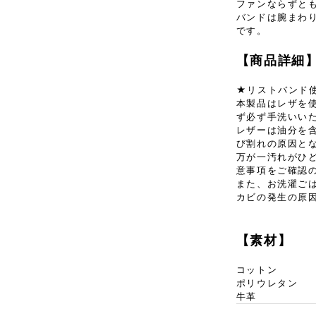
ファンならずと
バンドは腕まわ
です。
【商品詳細
★リストバンド
本製品はレザを
ず必ず手洗いい
レザーは油分を
び割れの原因と
万が一汚れがひ
意事項をご確認
また、お洗濯ご
カビの発生の原
【素材】
コットン
ポリウレタン
牛革