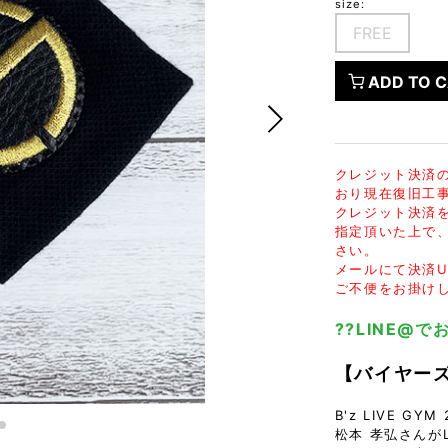
size:
FranCisT_MOR.K.S.
lucienpellat-finet
SLACKS
FREE
FULL-BK
M
LEATHER(BOTTOMS)
GalaabenD
MADE IN WORLD & CO
SKIRT
ADD TO 
GARNIER
Marbles
r
LEGGINGS
i>
GIVENCHY
r
Marcelo Burlon
i>
クレジット決済
おり現在復旧工
クレジット決済
指定頂いた上で
さい。
メールにて決済U
ご不便をお掛け
??LINE@
【バイヤー
B'z LIVE GY
松本 孝弘さんがL