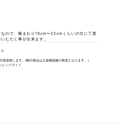
なので、腕まわり16cm〜22cmくらいの方に丁度
用いただく事が出来ます。
寸法
即日発送致します。(銀行振込は入金確認後の発送となります。）
ッピングガイド