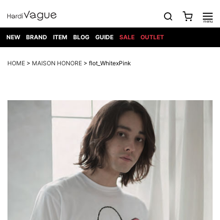
NEW
BRAND
ITEM
BLOG
GUIDE
SALE
OUTLET
1PIU1UGUALE3
OUTER
ATTACHMENT
TOPS
DIET
BOTTOMS
GOD
SHOES
MARK&LONA
GOODS
Roen
ACCESS
HOME
>
MAISON HONORE
> flot_WhitexPink
BUTCHERSLIM
SELECTION
ALL
SKIN
XXX
1PIU1UGUALE3×R[ONE]
Balenciaga
maxsix
Saint
TAILORED
L/S CUT
DENIM(INDIGO)
BAG
RING
Laurent
JACKET
SEW
SHOES
DRESS
GUCCI
1PIU1UGUALE3
Bennu
MUSHER
DENIM(BKWH)
WALLET/CARD
NECKLACE
CAMP
SPORT
SATANTA
BLOUZON
S/S CUT
CASE
BOOTS
HYDROGEN
BETONES
SEW
NAPE_
DENIM(COLOR)
BRACELET/
DSQUARED2
1PIU1UGUALE3
SEVESKIG
COAT
BELT
SNEAKER
GOLF
haraKIRI
Bill Wall
L/S
NILoS
CHINO
BANGLE
EARLE
Leather
SHIRT
StarLean★
DOWN
TIE
SLIP-ON
1PIU1UGUALE3
HORN
NOT
CARGO
PIERCE/EAR
RELAX
EASTPAK
G.M.T
BLACK
S/S
COMMON
SToR
DENIM(TOPS)
MUFFLER/STALL
SANDALS
HONEYCHILI
SHIRT
SENSE
RIB/JOGGER
WALLET
8 art
COOKIE
elephant
INFECTION
SWITCHBL
VEST
HAT/CAP
CODE/CHAI
beats
TRIBAL
PARKA
OFF-
fabrics
SWEAT/JERSEY(BOTTOM)
Breeze
KAZUYUKI
WHITE
SYU.HOMM
LETHER(TOPS)
BEANIE/KNIT
OTHER
ADANS
Bronze
KUMAGAI
CARDIGAN
FEMM
ELEVENTY
SAROUEL
OKERU
EYE
A.D.S.R
CAPE
KIDILL
KNIT
TPC
WEAR
HORN
EV
CROPPED/SHORTS
ONE
BRAVADO
adidas
kiryuyrik
MADE
SWEAT/JERSEY(TOPS)
TATRAS
GLOBE
by Raf
ih nom uh
DESIGN
Simons
nit
FAGASSENT
PT
LONELY
OVERDESIGN
TANK
UNGREEPER
WATCH
論理
TOP