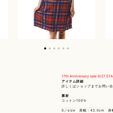
MARCELO BURLON
RESOUND CLOTHING
UNI
SKIRT
maxsix
roar
URB
LEGGINGS
17th Anniversary sale 9/27 ST
アイテム詳細
詳しくはショップまでお問い
素材
コットン100％
S／size 肩幅：42.0cm 身