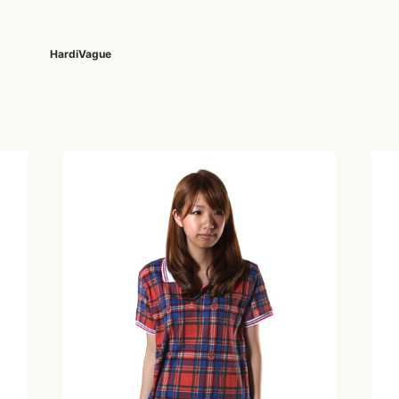
HardiVague
KAZUYUKI KUMAGAI
BOTTOMS
meystory
SHOES ALL
Roe
kiryuyrik
muta
Roe
DENIM(INDIGO)
SHOES
KURO
MYne
Sea
DENIM(BKWH)
BOOTS
LES BENJAMINS
NAPE_
SEIG
DENIM(COLOR)
SNEAKER
Le semeur
Nakaji
SEV
CHINO
SLIP-ON
liberator-ops
NeIL BarreTT
SHE
CARGO
SANDALS
little sunny bite
NILoS
SOL
RIB/JOGGER
LONELY 論理
NCS
STA
SWEAT/JERSEY(BOTTOM)
lucienpellat-finet
OVERDESIGN
Sta
SAROUEL
LUCIOLE_JEAN PIERRE
persol
STU
CROPPED/SHORTS
M
PHILIPPE MODEL
TAT
DESIGN PT
MAISON HONORE
POST&CO
Trac
SLACKS
Marbles
QUSSIO
UEG
LEATHER(BOTTOMS)