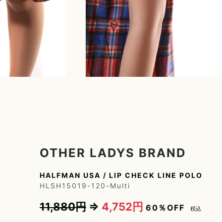
CHRISTIAN DADA
JULIUS
DEFEND PARIS
Just Cavalli
OTHER LADYS BRAND
HALFMAN USA / LIP CHECK LINE POLO
HLSH15019-120-Multi
11,880円
⇒
4,752円
60％OFF
税込