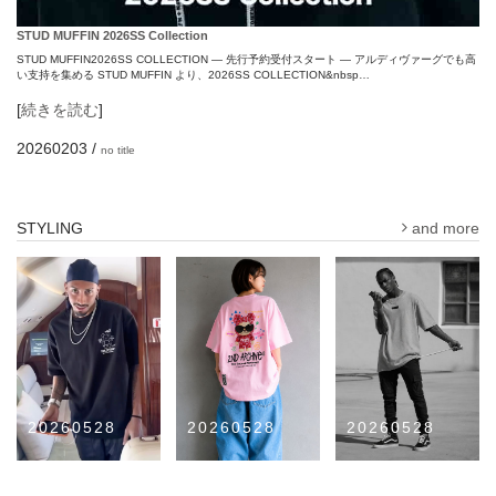
STUD MUFFIN 2026SS Collection
STUD MUFFIN2026SS COLLECTION ― 先行予約受付スタート ― アルディヴァーグでも高
い支持を集める STUD MUFFIN より、2026SS COLLECTION&nbsp…
[
続きを読む
]
20260203
/
no title
STYLING
and more
20260528
20260528
20260528
Raphinha & 2nd
2nd archive +
fog essentials &