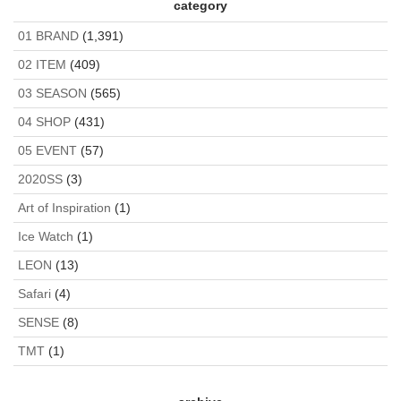
category
ARCHIVE
KNO-BETTA
mnml
2ND ARCHIVE
2ND ARCHIVE
KNO-
ESSENTIALS
mnml
01 BRAND
(1,391)
BETTA
02 ITEM
(409)
03 SEASON
(565)
04 SHOP
(431)
05 EVENT
(57)
2020SS
(3)
Art of Inspiration
(1)
Ice Watch
(1)
LEON
(13)
Safari
(4)
SENSE
(8)
TMT
(1)