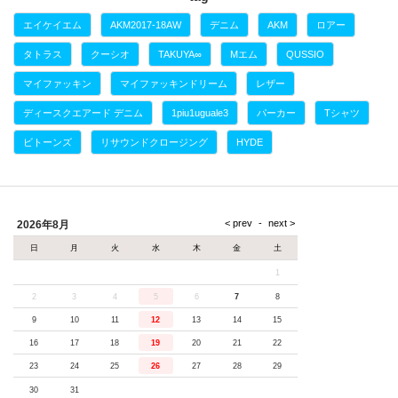
エイケイエム
AKM2017-18AW
デニム
AKM
ロアー
タトラス
クーシオ
TAKUYA∞
Mエム
QUSSIO
マイファッキン
マイファッキンドリーム
レザー
ディースクエアード デニム
1piu1uguale3
パーカー
Tシャツ
ビトーンズ
リサウンドクロージング
HYDE
2026年8月
日
月
火
水
木
金
土
1
2
3
4
5
6
7
8
9
10
11
12
13
14
15
16
17
18
19
20
21
22
23
24
25
26
27
28
29
30
31