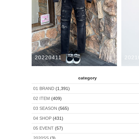
20220411
2021
NEIL BALLET
1PIU1U
category
“LIMO
2022SS
HardiVague
MAXSIX
NeiL BarreTT
JACKE
01 BRAND
(1,391)
1piu1ugu
02 ITEM
(409)
03 SEASON
(565)
04 SHOP
(431)
05 EVENT
(57)
2020SS
(3)