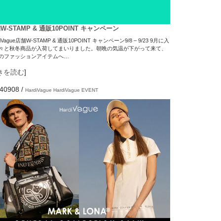
W-STAMP & 通販10POINT キャンペーン
diVague店舗W-STAMP & 通販10POINT キャンペーン9/8 – 9/23 9月に入
々と秋冬商品が入荷してまいりました。朝晩の気温が下がって来て、
のファッションアイテムへ…
きを読む
]
40908
/
HardiVague
HardiVague EVENT