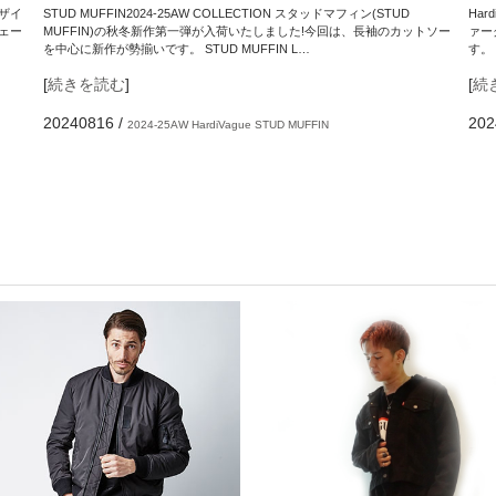
デザイ
STUD MUFFIN2024-25AW COLLECTION スタッドマフィン(STUD
Hard
ェー
MUFFIN)の秋冬新作第一弾が入荷いたしました!今回は、長袖のカットソー
ァー
を中心に新作が勢揃いです。 STUD MUFFIN L…
す。
[
続きを読む
]
[
続
20240816
/
202
2024-25AW
HardiVague
STUD MUFFIN