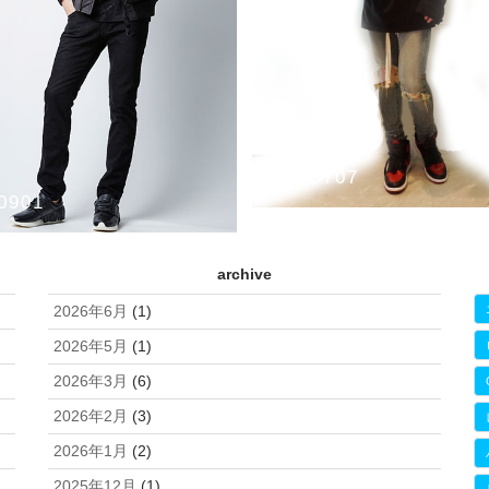
20170707
0901
週末よりRESTOCKとなるアイ
いたスタイリング紹介②
GUALE3 BLACK MILITARY 13th
archive
NTA NYLON MA-1 FLIGHT
2017-18AW
CHRISTIAN DADA
GUESS G
T”
LABEL
Gジャン
Jeda
LUCIOLE_JEANPI
2026年6月
(1)
ャツ/カットソー
ale3
HardiVague
ブルゾン
2026年5月
(1)
2026年3月
(6)
2026年2月
(3)
2026年1月
(2)
2025年12月
(1)