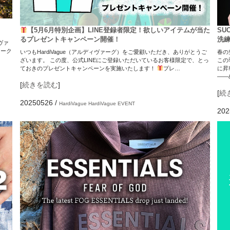
【5月6月特別企画】LINE登録者限定！欲しいアイテムが当た
SUC
るプレゼントキャンペーン開催！
洗
ィヴァ
ィーク
いつもHardiVague（アルディヴァーグ）をご愛顧いただき、ありがとうご
春の
ざいます。 この度、公式LINEにご登録いただいているお客様限定で、とっ
この
ておきのプレゼントキャンペーンを実施いたします！
プレ…
に昇
――
[
続きを読む
]
[
続
20250526
/
HardiVague
HardiVague EVENT
202