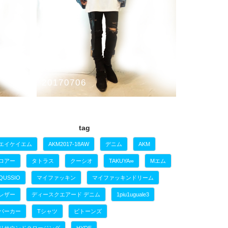
20170706
テムを用
週末よりRESTOCKとなるアイテムを用
いたスタイリング紹介
tag
REEN
2017-18AW
CHRISTIAN DADA
GUESS GREEN
ERRE
Tシ
LABEL
Gジャン
Jeda
デニムジャケット
エイケイエム
AKM2017-18AW
デニム
AKM
ロアー
タトラス
クーシオ
TAKUYA∞
Mエム
QUSSIO
マイファッキン
マイファッキンドリーム
レザー
ディースクエアード デニム
1piu1uguale3
パーカー
Tシャツ
ビトーンズ
リサウンドクロージング
HYDE