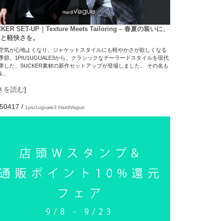
KER SET-UP｜Texture Meets Tailoring – 春夏の装いに、
練と軽快さを。
空気が心地よくなり、ジャケットスタイルにも軽やかさが欲しくなる
季節。1PIU1UGUALE3から、クラシックなテーラードスタイルを現代
華した、SUCKER素材の新作セットアップが登場しました。 その名も
&…
きを読む
]
50417
/
1piu1uguale3
HardiVague