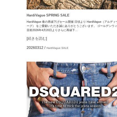
HardiVague SPRING SALE
HardiVague 春の再値下げセール開催 日頃より HardiVague（アルデ
ーグ） をご愛顧いただき誠にありがとうございます。 ゴールデンウ
目前2026年4月20日よりさらに再値下…
[
続きを読む
]
20260312
/
HardiVague
SALE