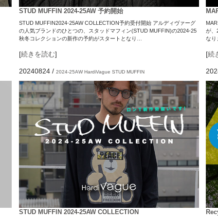
STUD MUFFIN 2024-25AW 予約開始
MAR
STUD MUFFIN2024-25AW COLLECTION予約受付開始 アルディヴァーグ
MAR
の人気ブランドのひとつの、スタッドマフィン(STUD MUFFIN)の2024-25
が、
秋冬コレクションの新作の予約がスタートとなり…
なり
[
続きを読む
]
[
続
20240824
/
202
2024-25AW
HardiVague
STUD MUFFIN
STUD MUFFIN 2024-25AW COLLECTION
Rec