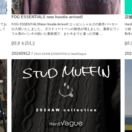
FOG ESSENTIALS new hoodie arrived!
店舗
してお
FOG ESSENTIALSNew Hoodie Arrived! エッセンシャルズの新作パーカー
Har
して
が入荷いたしました。 ダスティートーンの新色が増えました。素材もワッ
り続
フル系のパンチの効いた素材感で、また今までと違った印象…
秋冬
[
続きを読む
]
[
続
20240912
/
202
2024-25AW
ESSENTIALS
HardiVague