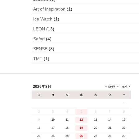
Art of Inspiration
(1)
Ice Watch
(1)
LEON
(13)
Safari
(4)
SENSE
(8)
TMT
(1)
2026年8月
日
月
火
水
木
金
土
1
2
3
4
5
6
7
8
9
10
11
12
13
14
15
16
17
18
19
20
21
22
23
24
25
26
27
28
29