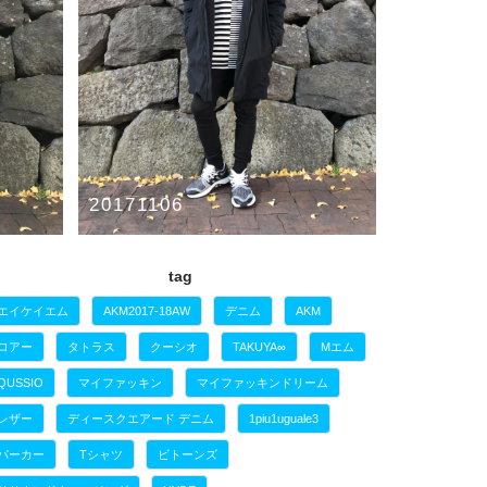
20171106
気楽で暖かいスタイリング！！
tag
attack the mind 7
FranCisT_MOR.K.S.
KAZUYUKI
KUMAGAI
エイケイエム
AKM2017-18AW
デニム
AKM
ロアー
タトラス
クーシオ
TAKUYA∞
Mエム
QUSSIO
マイファッキン
マイファッキンドリーム
レザー
ディースクエアード デニム
1piu1uguale3
パーカー
Tシャツ
ビトーンズ