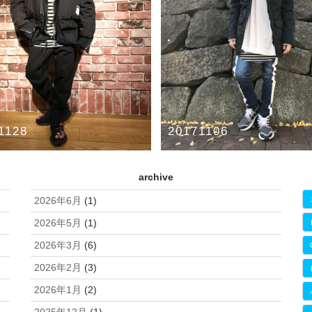
1128
20171106
CKストリート！！
レイヤードスタイリング！！
archive
TCHER SLIM SKIN
FranCisT_MOR.K.S.
FranCisT_MOR.K.S.
JULIUS
roarguns
2026年6月
(1)
2026年5月
(1)
2026年3月
(6)
2026年2月
(3)
2026年1月
(2)