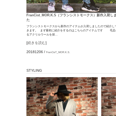
FranCist_MOR.K.S（フランシストモークス）新作入荷し
た
フランシストモークスから新作のアイテムが入荷しましたので紹介し
きます。 まず最初に紹介をするのはこちらのアイテムです 毛足
るアクリルウールを採…
[
続きを読む
]
20181206
/
FranCisT_MOR.K.S.
STYLING