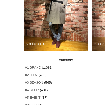
2017
20190106
BLA
roarguns GAWN COAT STYLE
category
DIET BU
DIET BUTCHER SLIM SKIN
FranCisT_MOR.K.S.
JULIUS
kiryuyrik
roarguns
01 BRAND
(1,391)
02 ITEM
(409)
03 SEASON
(565)
04 SHOP
(431)
05 EVENT
(57)