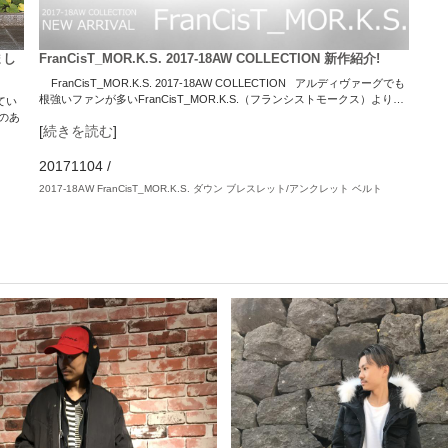
まし
FranCisT_MOR.K.S. 2017-18AW COLLECTION 新作紹介!
FranCisT_MOR.K.S. 2017-18AW COLLECTION アルディヴァーグでも
根強いファンが多いFranCisT_MOR.K.S.（フランシストモークス）より…
てい
のあ
[
続きを読む
]
20171104
/
2017-18AW
FranCisT_MOR.K.S.
ダウン
ブレスレット/アンクレット
ベルト