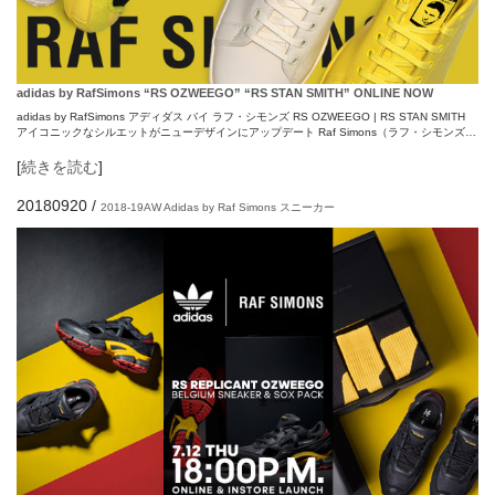
adidas by RafSimons “RS OZWEEGO” “RS STAN SMITH” ONLINE NOW
adidas by RafSimons アディダス バイ ラフ・シモンズ RS OZWEEGO | RS STAN SMITH
アイコニックなシルエットがニューデザインにアップデート Raf Simons（ラフ・シモンズ…
[
続きを読む
]
20180920
/
2018-19AW
Adidas by Raf Simons
スニーカー