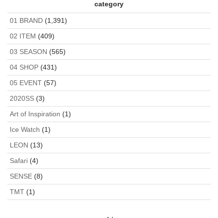
2019AW
category
ストリート
Adidas by Raf Simons
Collection
OFF-WHITE
Adidas by Raf Simons
01 BRAND
(1,391)
Adidas by Raf Simons
DSQUARED2
NeiL
RESOUND
BarreTT
02 ITEM
(409)
CLOTHING
roarguns
03 SEASON
(565)
04 SHOP
(431)
05 EVENT
(57)
2020SS
(3)
Art of Inspiration
(1)
Ice Watch
(1)
LEON
(13)
Safari
(4)
SENSE
(8)
TMT
(1)