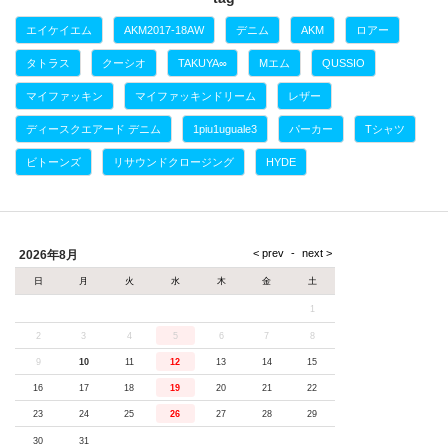
エイケイエム
AKM2017-18AW
デニム
AKM
ロアー
タトラス
クーシオ
TAKUYA∞
Mエム
QUSSIO
マイファッキン
マイファッキンドリーム
レザー
ディースクエアード デニム
1piu1uguale3
パーカー
Tシャツ
ビトーンズ
リサウンドクロージング
HYDE
2026年8月
日
月
火
水
木
金
土
1
2
3
4
5
6
7
8
9
10
11
12
13
14
15
16
17
18
19
20
21
22
23
24
25
26
27
28
29
30
31