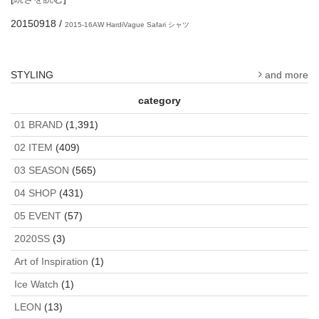
20150918
/
2015-16AW
HardiVague
Safari
シャツ
STYLING
and more
category
01 BRAND
(1,391)
02 ITEM
(409)
03 SEASON
(565)
04 SHOP
(431)
05 EVENT
(57)
2020SS
(3)
Art of Inspiration
(1)
Ice Watch
(1)
LEON
(13)