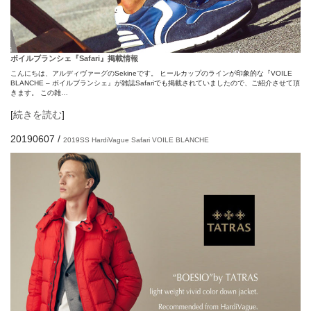
ボイルブランシェ『Safari』掲載情報
こんにちは、アルディヴァーグのSekineです。 ヒールカップのラインが印象的な『VOILE
BLANCHE – ボイルブランシェ』が雑誌Safariでも掲載されていましたので、ご紹介させて頂
きます。 この雑…
[
続きを読む
]
20190607
/
2019SS
HardiVague
Safari
VOILE BLANCHE