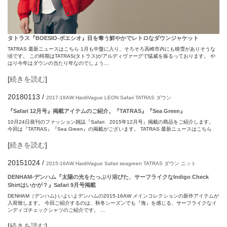
タトラス『BOESIO-ボエシオ』目を奪う鮮やかでレトロなダウンジャケット
TATRAS 最新ニュースはこちら 1月も中盤に入り、そろそろ高崎市内にも積雪がありそうな
頃です。 この時期はTATRAS(タトラス)がアルディヴァーグで猛威を振るっております。 や
はり今年はダウンの当たり年なのでしょう…
[
続きを読む
]
20180113
/
2017-18AW
HardiVague
LEON
Safari
TATRAS
ダウン
『Safari 12月号』掲載アイテムのご紹介。『TATRAS』『Sea Green』
10月24日発刊のファッション雑誌『Safari 2015年12月号』掲載の商品をご紹介します。
今回は『TATRAS』『Sea Green』の掲載がございます。 TATRAS 最新ニュースはこちら
[
続きを読む
]
20151024
/
2015-16AW
HardiVague
Safari
seagreen
TATRAS
ダウン
ニット
DENHAM-デンハム『太陽の光をたっぷり浴びた、サーフライクなIndigo Check
Shirtはいかが？』Safari 9月号掲載
DENHAM（デンハム) いよいよデンハムの2015-16AW メインコレクションの新作アイテムが
入荷致します。 今回ご紹介するのは、秋冬シーズンでも『海』を感じる、サーフライクなイ
ンディゴチェックシャツのご紹介です。 …
[
続きを読む
]