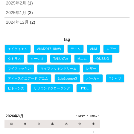
2025年2月
(1)
2025年1月
(3)
2024年12月
(2)
tag
エイケイエム
AKM2017-18AW
デニム
AKM
ロアー
タトラス
クーシオ
TAKUYA∞
Mエム
QUSSIO
マイファッキン
マイファッキンドリーム
レザー
ディースクエアード デニム
1piu1uguale3
パーカー
Tシャツ
ビトーンズ
リサウンドクロージング
HYDE
2026年8月
日
月
火
水
木
金
土
1