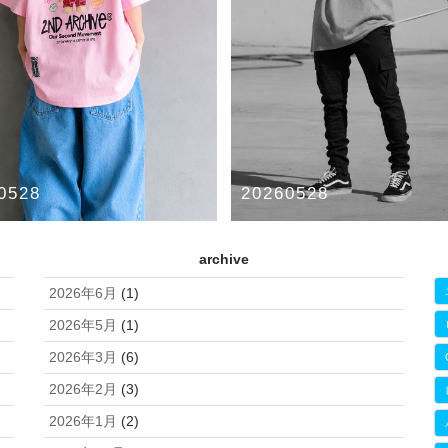
0528
20260528
chive + KNO-BETTA
fog essentials & mnml
archive
HIVE
KNO-BETTA
ESSENTIALS
mnml
2026年6月
(1)
2026年5月
(1)
2026年3月
(6)
2026年2月
(3)
2026年1月
(2)