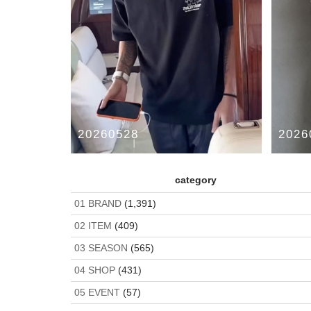
20260528
2026
Raphinha & 2nd ARCHIVE
2nd ar
category
2ND ARCHIVE
2ND ARC
01 BRAND
(1,391)
02 ITEM
(409)
03 SEASON
(565)
04 SHOP
(431)
05 EVENT
(57)