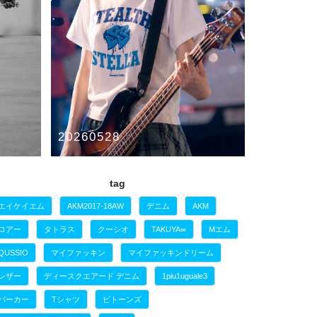
20260528
STEALTH STELL’A LOGO TEE
tag
STEALTH STELL'A
エイケイエム
AKM2017-18AW
デニム
AKM
ロアー
タトラス
クーシオ
TAKUYA∞
Mエム
QUSSIO
マイファッキン
マイファッキンドリーム
レザー
ディースクエアード デニム
1piu1uguale3
パーカー
Tシャツ
ビトーンズ