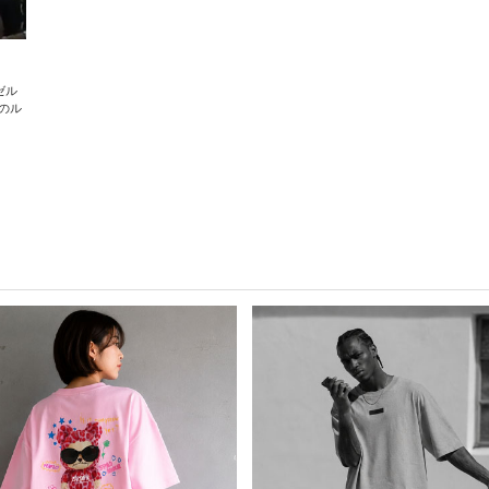
ンゼル
のル