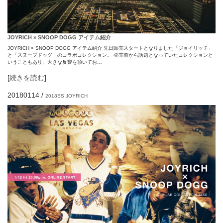
JOYRICH × SNOOP DOGG アイテム紹介
JOYRICH × SNOOP DOGG アイテム紹介 先日販売スタートとなりました「ジョイリッチ」
と「スヌープドッグ」のコラボコレクション。 発売前から話題となっていたコレクションと
いうこともあり、大きな反響を頂いてお…
[
続きを読む
]
20180114
/
2018SS
JOYRICH