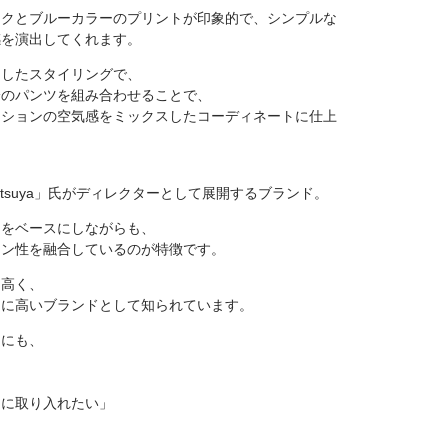
ックとブルーカラーのプリントが印象的で、シンプルな
感を演出してくれます。
ジしたスタイリングで、
身のパンツを組み合わせることで、
ッションの空気感をミックスしたコーディネートに仕上
ト「tetsuya」氏がディレクターとして展開するブランド。
トをベースにしながらも、
ョン性を融合しているのが特徴です。
も高く、
常に高いブランドとして知られています。
中にも、
、
ンに取り入れたい」