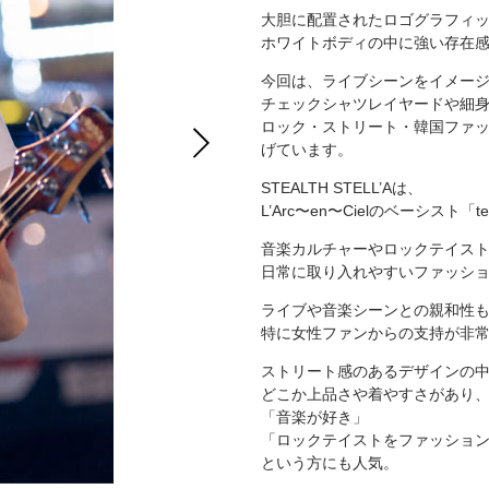
大胆に配置されたロゴグラフィ
ホワイトボディの中に強い存在
今回は、ライブシーンをイメー
チェックシャツレイヤードや細
ロック・ストリート・韓国ファ
げています。
STEALTH STELL’Aは、
L’Arc〜en〜Cielのベーシス
音楽カルチャーやロックテイス
日常に取り入れやすいファッシ
ライブや音楽シーンとの親和性
特に女性ファンからの支持が非
ストリート感のあるデザインの
どこか上品さや着やすさがあり
「音楽が好き」
「ロックテイストをファッショ
という方にも人気。