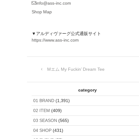
info@ass-inc.com
Shop Map
▼アルディヴァーグ公式通販サイト
https://www.ass-inc.com
Mエム My Fuckin’ Dream Tee
category
01 BRAND
(1,391)
02 ITEM
(409)
03 SEASON
(565)
04 SHOP
(431)