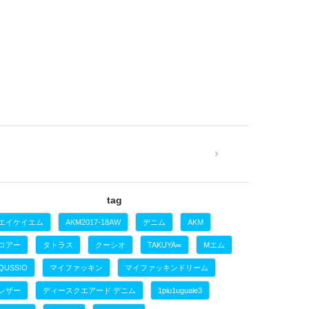
tag
エイケイエム
AKM2017-18AW
デニム
AKM
ロアー
タトラス
クーシオ
TAKUYA∞
Mエム
QUSSIO
マイファッキン
マイファッキンドリーム
レザー
ディースクエアード デニム
1piu1uguale3