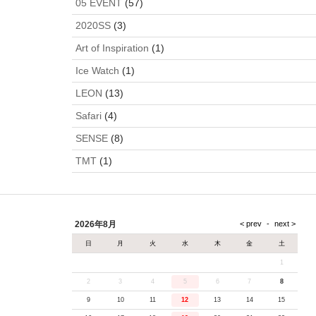
05 EVENT
(57)
2020SS
(3)
Art of Inspiration
(1)
Ice Watch
(1)
LEON
(13)
Safari
(4)
SENSE
(8)
TMT
(1)
2026年8月
日
月
火
水
木
金
土
1
2
3
4
5
6
7
8
9
10
11
12
13
14
15