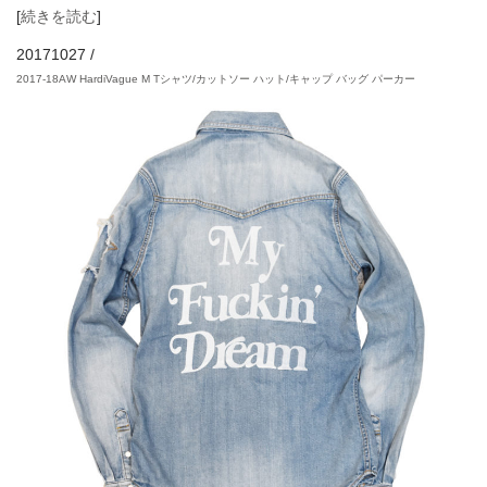
[
続きを読む
]
20171027
/
2017-18AW
HardiVague
M
Tシャツ/カットソー
ハット/キャップ
バッグ
パーカー