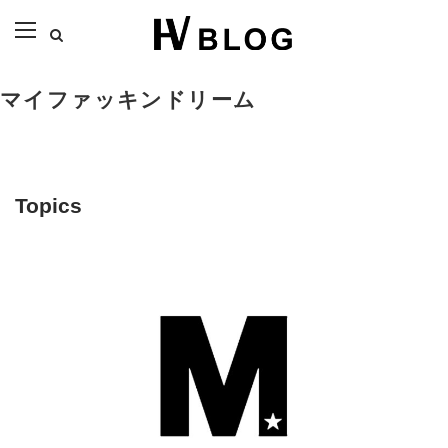
マイファッキンドリーム
Topics