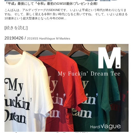
『平成』最後にして『令和』最初のGW10連休!プレゼント企画!
こんばんは、アルディヴァーグのSEKINEです。 いよいよ平成という時代が終わりになりま
すね。 そして、新しく迎える令和!! 良い時代になると良いですね。 そして、いよいよ始まる
10連休という超大型連休となった今年のGW…
[
続きを読む
]
20190426
/
2019SS
HardiVague
M
Marbles