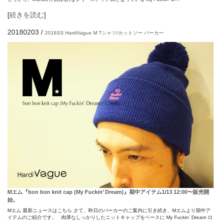
[
続きを読む
]
20180203
/
2018SS
HardiVague
M
Tシャツ/カットソー
パーカー
Mエム『bon bon knit cap (My Fuckin’ Dream)』期中アイテム1/13 12:00〜販売開
始。
Mエム 最新ニュースはこちら さて、昨日のパーカーのご案内に引き続き、Mエムより期中ア
イテムのご紹介です。 肉厚なしっかりしたニットキャップをベースに My Fuckin’ Dream ロ