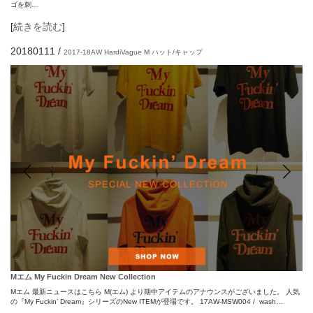
ゴを刺…
[
続きを読む
]
20180111
/
2017-18AW
HardiVague
M
ハット/キャップ
Mエム My Fuckin Dream New Collection
Mエム 最新ニュースはこちら M(エム) より期中アイテムのアナウンスがございました。 人気
の『My Fuckin’ Dream』シリーズのNew ITEMが登場です。 17AW-MSW004 / wash…