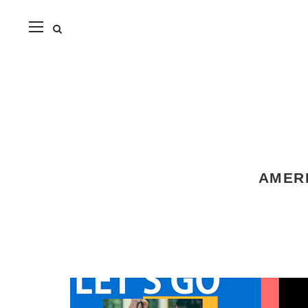
close
AME