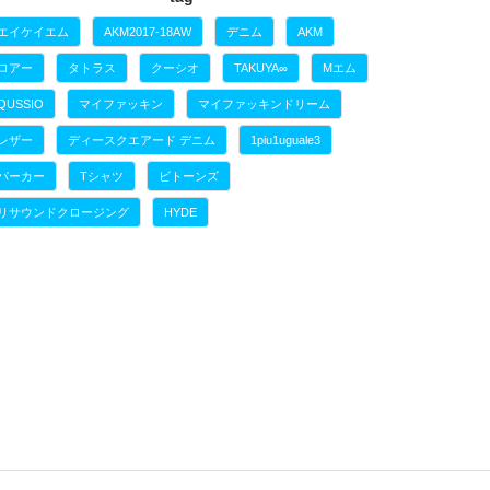
エイケイエム
AKM2017-18AW
デニム
AKM
ロアー
タトラス
クーシオ
TAKUYA∞
Mエム
QUSSIO
マイファッキン
マイファッキンドリーム
レザー
ディースクエアード デニム
1piu1uguale3
パーカー
Tシャツ
ビトーンズ
リサウンドクロージング
HYDE